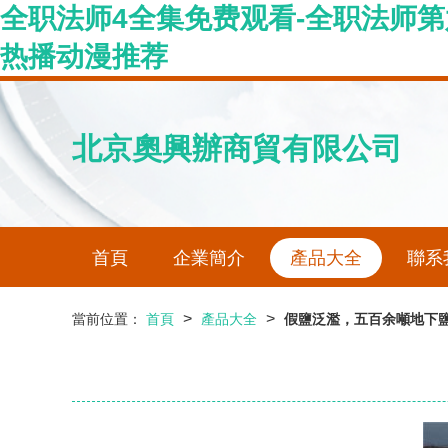
全职法师4全集免费观看-全职法师第
热播动漫推荐
北京奧興辦商貿有限公司
首頁
企業簡介
產品大全
聯系
>
>
當前位置：
首頁
產品大全
假鹽泛濫，五百余噸地下