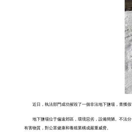
近日，執法部門成功摧毀了一個非法地下鹽場，查獲假
地下鹽場位于偏遠郊區，環境惡劣，設備簡陋。不法分
有害物質，對公眾健康和養殖業構成嚴重威脅。