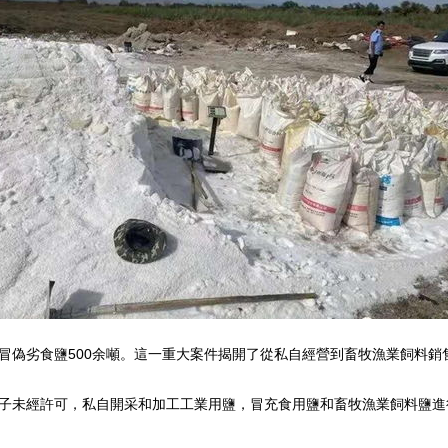
冒偽劣食鹽500余噸。這一重大案件揭開了從私自經營到畜牧漁業飼料銷
子未經許可，私自開采和加工工業用鹽，冒充食用鹽和畜牧漁業飼料鹽進