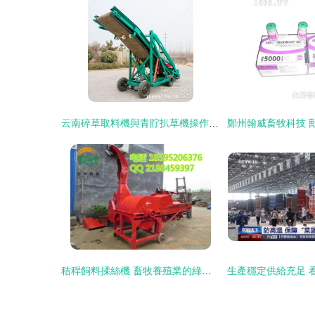
云南碎草取料機與青貯扒草機操作指南與銷售策略
秸稈飼料揉絲機 畜牧養殖業的綠色高效解決方案與銷售洞察