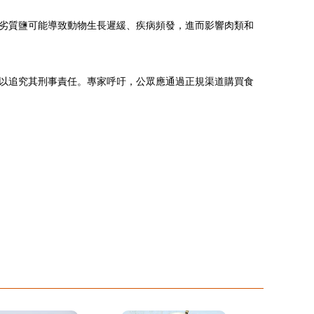
劣質鹽可能導致動物生長遲緩、疾病頻發，進而影響肉類和
以追究其刑事責任。專家呼吁，公眾應通過正規渠道購買食