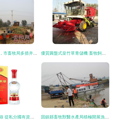
搶抓農時促轉化，市畜牧局多措并舉推廣秸稈青貯飼料助力畜牧漁業降本增效
優質圓盤式皇竹草青儲機 畜牧飼料青貯與多功能回收的革命性裝備
劍南春隕落啟示錄 從私分國有資產的4億罰單到畜牧飼料銷售的二流困局
固鎮縣畜牧獸醫水產局積極開展漁業資源增殖人工放流活動 助力畜牧漁業飼料銷售新篇章