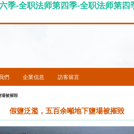
六季-全职法师第四季-全职法师第四
我們
企業信息
訪客留言
鹽場被摧毀
假鹽泛濫，五百余噸地下鹽場被摧毀