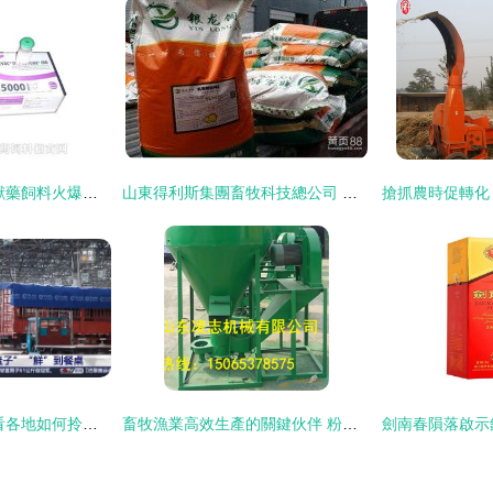
鄭州翰威畜牧科技 獸藥飼料火爆招商，賦能現代畜牧漁業新篇章
山東得利斯集團畜牧科技總公司 專注飼料銷售，助力畜牧漁業發展
生產穩定供給充足 看各地如何拎穩菜籃子與畜牧漁業飼料銷售
畜牧漁業高效生產的關鍵伙伴 粉碎攪拌機與飼料銷售一體化解決方案